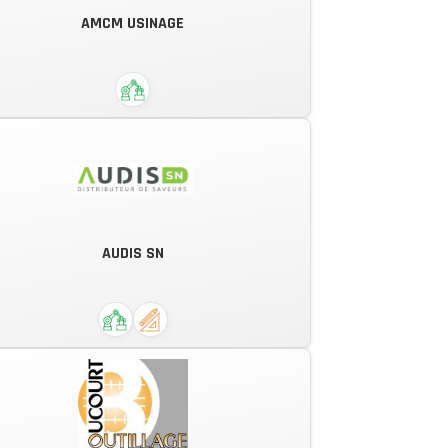
AMCM USINAGE
des moyens de conception et de
réalisation performant et modernes
AMCM Usinage fabrique tous types
de pièces métalliques et plastiques
AUDIS SN
sur mesure dans les plus brefs
délais.