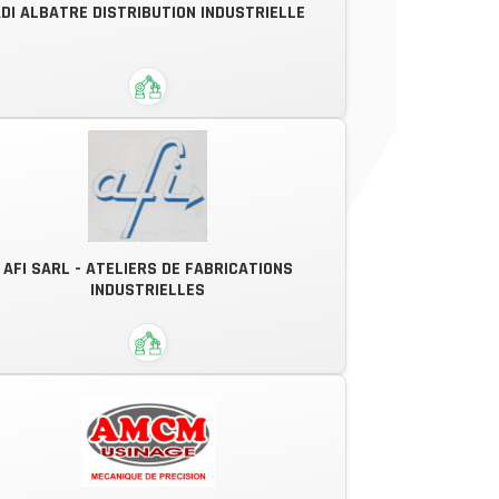
DI ALBATRE DISTRIBUTION INDUSTRIELLE
ACEREL Energies & Process
istribution de proximité de produits
AFI SARL - ATELIERS DE FABRICATIONS
métallurgiques et fournitures
INDUSTRIELLES
industrielles
ne équipe expérimentée et motivée,