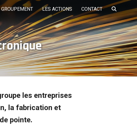
E GROUPEMENT
LES ACTIONS
CONTACT
tronique
LA PLATEFORME
TS
A PROPOS
LES FORMATIONS
PARTENAIRES
EMPLOI DME
ôle services aux
Pôle Travaux publics
Pôle bâtiment
entreprises et
logistique
groupe les entreprises
, la fabrication et
 de pointe.