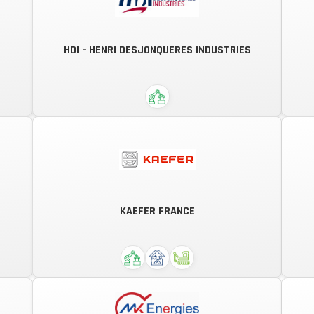
HDI - HENRI DESJONQUERES INDUSTRIES
Ensemble, construire demain.
HDI est un groupe spécialisé dans
les domaines de l'usinage de
s
précision, des matériaux durs et la
KAEFER FRANCE
maitrise des procédés spéciaux. Le
groupe apporte son expertise en
faveur de multiples domaines et...