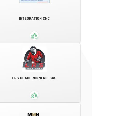
Fort de son expérience et de son
partenariat avec des donneurs
d'ordre internationaux ainsi que des
INTEGRATION CNC
PME innovantes, FREMACH France
propose une sous-traitance de
services globaux et modulables.
Intégrations sur Commandes
LRS CHAUDRONNERIE SAS
Numériques