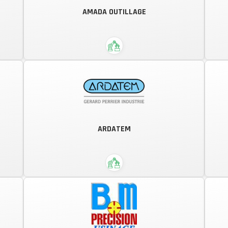
Assemblage – Intégration –
AMADA OUTILLAGE
s
Sérigraphie – Doming
de
ARDATEM
AMADA - Le N°1 du travail de la tôle