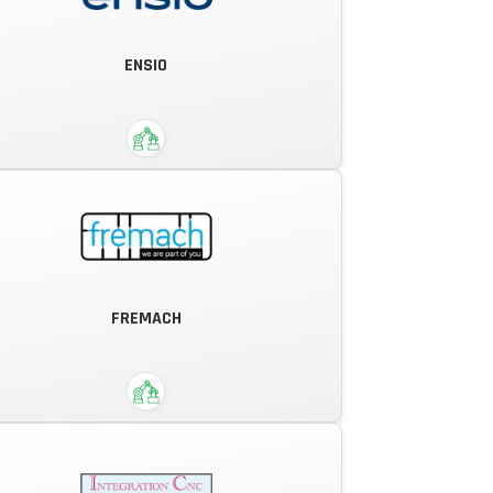
DECOUPE EMBOUTISSAGE
INJECTION PLASTIQUE ETUDE ET
ENSIO
REALISATION OUTILLAGE, PETITES
MOYENNES ET GRANDES SERIES.
FREMACH
Porter la transformation