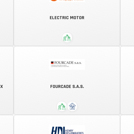
CONSTRUIRE, REPARER, RENOVER,...
DEREMAUX APPORTE TOUJOURS UNE
ELECTRIC MOTOR
SOLUTION A VOS PROBLÈMES
D'ADAPTATION, DE CASSE OU
D'USURE
UX
FOURCADE S.A.S.