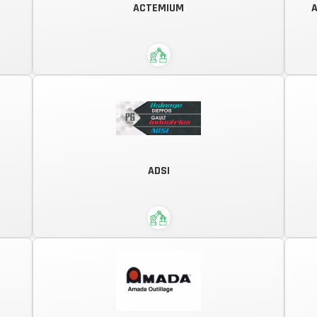
ACTEMIUM
A
Courant faibles, Vente et bobinage
moteur, Installation, Câblage,
Dépannage et Maintenance.
e,
r
D
Pour une industrie performante et
ADSI
es
responsable
U