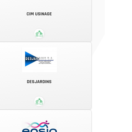
Conception, fabrication et
CIM USINAGE
commercialisation de solutions
électroniques.
Un savoir faire humain aux
DESJARDINS
commandes d'un équipement de
pointe