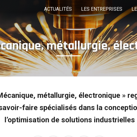
ACTUALITÉS
LES ENTREPRISES
L
canique, métallurgie, élec
LES COMMISSIONS
EDITO
LES ÉVÈNEMEN
Pôle mécanique,
Pôle Produits finis
P
métallurgie,
électronique
Rechercher une entreprise
Mécanique, métallurgie, électronique » re
savoir-faire spécialisés dans la conception
l’optimisation de solutions industrielles