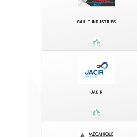
GAULT INDUSTRIES
Sur le courant de la perfomance
Tôlerie fine de précision, soudure
JACIR
qualifiées. Etudes, intégration,
industrialisation