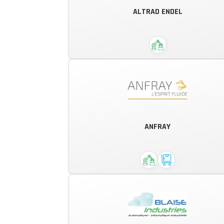
ALTRAD ENDEL
ADOP donne du souffle à vos Idée
Cofely Endel est la filiale française 
GDF SUEZ spécialisée dans la
ANFRAY
Maintenance Industrielle et les
Services Associés.