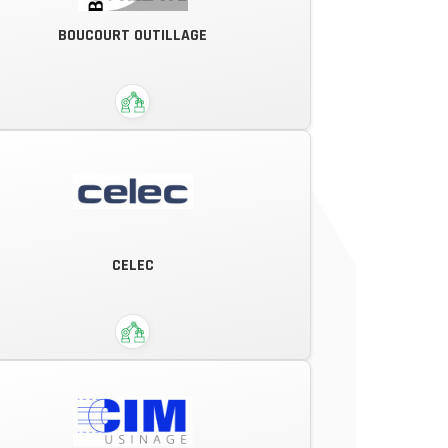
SPECIALISTE DE LA DISTRIBUTION
BOUCOURT OUTILLAGE
AUTOMATIQUE DEPUIS 30 ANS
Notre savoir-faire et notre capacité
de production nous ont permis
CELEC
d’obtenir la confiance de grands
donneurs d’ordres nationaux.