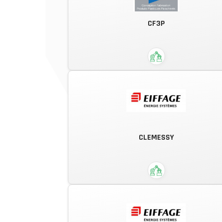
Centre d'Affûtage moderne et de
Fourniture d'Outillage. Une équipe
CF3P
forte de son savoir-faire et de so
expérience à votre service !
CLEMESSY
Evoluons ensemble !