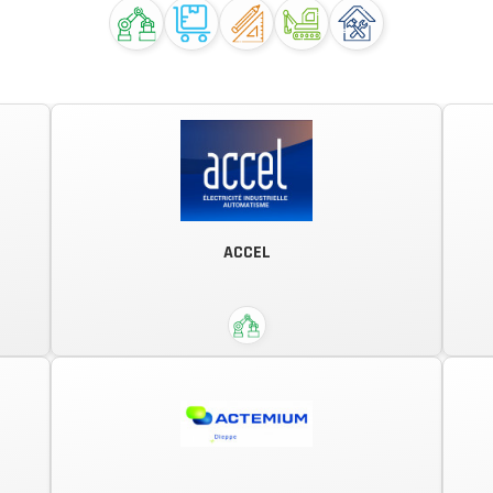
ACCEL
Électricité et automatisme industriel,
Distribution HT/BT, Études
Électriques, Informatique industrielle,