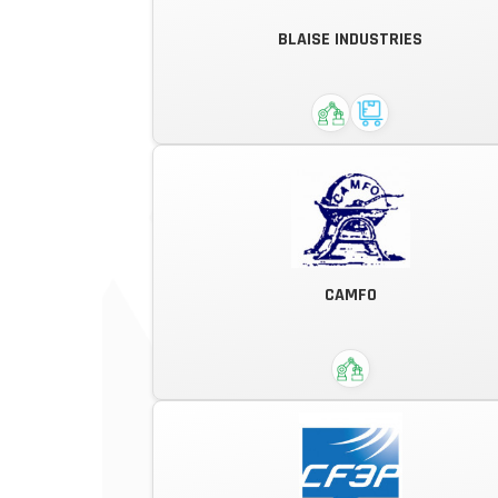
Un fléxible sur mesure adapté à
BLAISE INDUSTRIES
chaque usage.
Automatisme et informatique
CAMFO
industrielle.