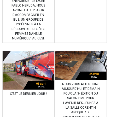
ÉNERGIES ET LE LYCÉE
PABLO NERUDA, NOUS
AVONS EU LE PLAISIR
D’ACCOMPAGNER EN
BUS, UN GROUPE DE
LYCÉENNES À LA
DÉCOUVERTE DES "LES
FEMMES DANS LE
NUMÉRIQUE" AU CESI.
02 avril
2026
03 avril
NOUS VOUS ATTENDONS
2026
AUJOURD’HUI ET DEMAIN
POUR LA 3ᵉ ÉDITION DU
C’EST LE DERNIER JOUR !
SALON DME POUR
L’AVENIR DES JEUNES À
LA SALLE CORENTIN
ANSQUER DE