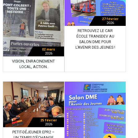
27 février
2026
RETROUVEZ LE CAR
ÉCOLE TRANSDEV AU
SALON DME POUR
L’AVENIR DES JEUNES !
02 mars
2026
VISION, ENRACINEMENT
LOCAL, ACTION.
25 février
2026
PETIT-DÉJEUNER EPR2 –
UN TEMPS D’ÉCHANGE