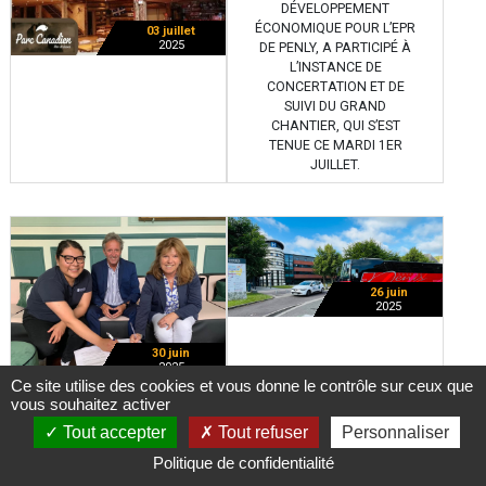
DÉVELOPPEMENT
ÉCONOMIQUE POUR L’EPR
03 juillet
2025
DE PENLY, A PARTICIPÉ À
L’INSTANCE DE
CONCERTATION ET DE
SUIVI DU GRAND
CHANTIER, QUI S’EST
TENUE CE MARDI 1ER
JUILLET.
26 juin
2025
30 juin
2025
Ce site utilise des cookies et vous donne le contrôle sur ceux que
INAUGURATION D’UN
vous souhaitez activer
PROJET INNOVANT AU
Tout accepter
Tout refuser
Personnaliser
SERVICE DE LA SANTÉ,
PORTÉ PAR L'INDUSTRIE
Politique de confidentialité
LOCALE !