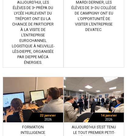
AUJOURD’HUI, LES
MARDI DERNIER, LES
ÉLÈVES DE 3ᵉ PRÉPA DU
ÉLÈVES DE 3ᵉ DU COLLÈGE
LYCÉE HURLEVENT DU
DE CAMPIGNY ONT EU
TRÉPORT ONT EU LA
L’OPPORTUNITÉ DE
CHANCE DE PARTICIPER
VISITER L’ENTREPRISE
À LA VISITE DE
DEVATEC.
L’ENTREPRISE
EUROCHANNEL
LOGISTIQUE À NEUVILLE-
LÈS-DIEPPE, ORGANISÉE
PAR DIEPPE MÉCA
ÉNERGIES.
22 janvier
14 janvier
2026
2026
FORMATION
AUJOURD’HUI S’EST TENU
INTELLIGENCE
LE TOUT PREMIER PETIT-