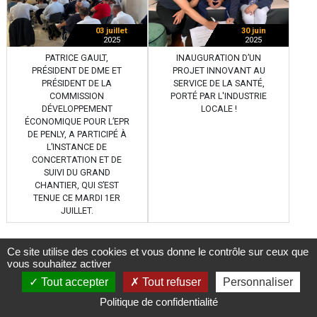
03 juillet
30 juin
2025
2025
PATRICE GAULT,
INAUGURATION D’UN
PRÉSIDENT DE DME ET
PROJET INNOVANT AU
PRÉSIDENT DE LA
SERVICE DE LA SANTÉ,
COMMISSION
PORTÉ PAR L'INDUSTRIE
DÉVELOPPEMENT
LOCALE !
ÉCONOMIQUE POUR L’EPR
DE PENLY, A PARTICIPÉ À
L’INSTANCE DE
CONCERTATION ET DE
SUIVI DU GRAND
CHANTIER, QUI S’EST
TENUE CE MARDI 1ER
JUILLET.
Ce site utilise des cookies et vous donne le contrôle sur ceux que
vous souhaitez activer
Tout accepter
Tout refuser
Personnaliser
26 juin
Politique de confidentialité
2025