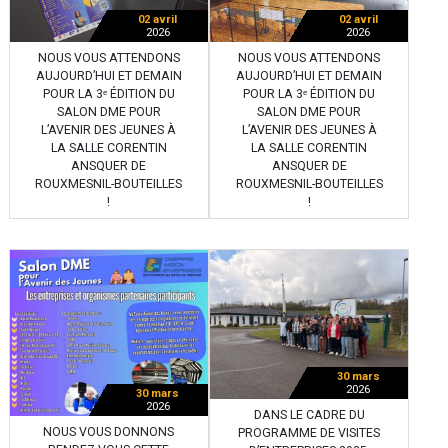
02 avril
02 avril
2026
2026
NOUS VOUS ATTENDONS
NOUS VOUS ATTENDONS
AUJOURD’HUI ET DEMAIN
AUJOURD’HUI ET DEMAIN
POUR LA 3ᵉ ÉDITION DU
POUR LA 3ᵉ ÉDITION DU
SALON DME POUR
SALON DME POUR
L’AVENIR DES JEUNES À
L’AVENIR DES JEUNES À
LA SALLE CORENTIN
LA SALLE CORENTIN
ANSQUER DE
ANSQUER DE
ROUXMESNIL-BOUTEILLES
ROUXMESNIL-BOUTEILLES
!
!
30 mars
2026
30 mars
2026
DANS LE CADRE DU
NOUS VOUS DONNONS
PROGRAMME DE VISITES