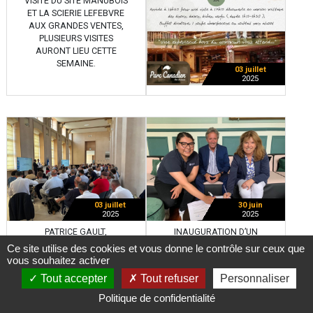
VISITE DU SITE MANUBOIS
ET LA SCIERIE LEFEBVRE
AUX GRANDES VENTES,
PLUSIEURS VISITES
AURONT LIEU CETTE
SEMAINE.
03 juillet
2025
03 juillet
30 juin
2025
2025
PATRICE GAULT,
INAUGURATION D’UN
PRÉSIDENT DE DME ET
PROJET INNOVANT AU
Ce site utilise des cookies et vous donne le contrôle sur ceux que
PRÉSIDENT DE LA
SERVICE DE LA SANTÉ,
vous souhaitez activer
COMMISSION
PORTÉ PAR L'INDUSTRIE
Tout accepter
Tout refuser
Personnaliser
DÉVELOPPEMENT
LOCALE !
ÉCONOMIQUE POUR L’EPR
Politique de confidentialité
DE PENLY, A PARTICIPÉ À