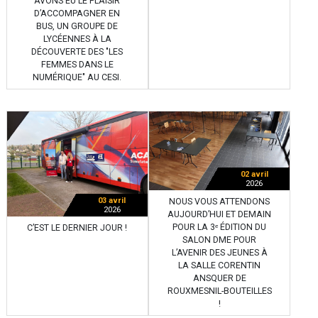
AVONS EU LE PLAISIR
D’ACCOMPAGNER EN
BUS, UN GROUPE DE
LYCÉENNES À LA
DÉCOUVERTE DES "LES
FEMMES DANS LE
NUMÉRIQUE" AU CESI.
02 avril
2026
03 avril
NOUS VOUS ATTENDONS
2026
AUJOURD’HUI ET DEMAIN
POUR LA 3ᵉ ÉDITION DU
C’EST LE DERNIER JOUR !
SALON DME POUR
L’AVENIR DES JEUNES À
LA SALLE CORENTIN
ANSQUER DE
ROUXMESNIL-BOUTEILLES
!