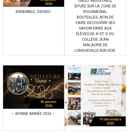
GAULT INDUSTRIES,
2026
SITUÉE SUR LA ZONE DE
ENSEMBLE, OSONS !
ROUXMESNIL-
BOUTEILLES, AFIN DE
FAIRE DÉCOUVRIR SES
SAVOIR-FAIRE AUX
ÉLÈVES DE 4ᵉ ET 3ᵉ DU
COLLÈGE JEAN
MALAURIE DE
LONGUEVILLE-SUR-SCIE.
05 janvier
2026
✨ BONNE ANNÉE 2026 ✨
19 décembre
2025