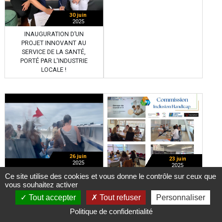
30 juin
2025
INAUGURATION D’UN
PROJET INNOVANT AU
SERVICE DE LA SANTÉ,
PORTÉ PAR L'INDUSTRIE
LOCALE !
26 juin
23 juin
2025
2025
Ce site utilise des cookies et vous donne le contrôle sur ceux que
CE MARDI 24 JUIN, DANS
LUNDI 23 JUIN AVAIT LIEU
vous souhaitez activer
LE CADRE DE LA LUTTE
LE 3E GROUPE DE
CONTRE LA
TRAVAIL DE LA
Tout accepter
Tout refuser
Personnaliser
DÉSERTIFICATION
COMMISSION INCLUSION
Politique de confidentialité
MÉDICALE, PATRICE
HANDICAP.
GAULT, PRÉSIDENT DE