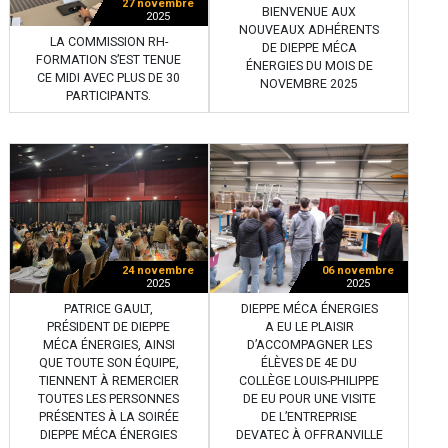
27 novembre
BIENVENUE AUX
2025
NOUVEAUX ADHÉRENTS
LA COMMISSION RH-
DE DIEPPE MÉCA
FORMATION S’EST TENUE
ÉNERGIES DU MOIS DE
CE MIDI AVEC PLUS DE 30
NOVEMBRE 2025
PARTICIPANTS.
24 novembre
06 novembre
2025
2025
PATRICE GAULT,
DIEPPE MÉCA ÉNERGIES
PRÉSIDENT DE DIEPPE
A EU LE PLAISIR
MÉCA ÉNERGIES, AINSI
D’ACCOMPAGNER LES
QUE TOUTE SON ÉQUIPE,
ÉLÈVES DE 4E DU
TIENNENT À REMERCIER
COLLÈGE LOUIS-PHILIPPE
TOUTES LES PERSONNES
DE EU POUR UNE VISITE
PRÉSENTES À LA SOIRÉE
DE L’ENTREPRISE
DIEPPE MÉCA ÉNERGIES
DEVATEC À OFFRANVILLE